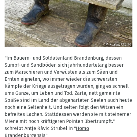
© Pixabay
CC0 1.0
©
Pixabay
"Im Bauern- und Soldatenland Brandenburg, dessen
CC0
Sumpf-und Sandböden sich jahrhundertelang besser
1.0
zum Marschieren und Verwüsten als zum Säen und
Ernten eigneten, wo immer wieder die schwersten
Kämpfe der Kriege ausgetragen wurden, ging es schnell
ums Ganze, um Leben und Tod. Zarte, nett gemeinte
Späße sind im Land der abgehärteten Seelen auch heute
noch eine Seltenheit. Und selten folgt den Witzen ein
befreites Lachen. Stattdessen werden sie mit steinerner
Miene mit noch kräftigeren Pointen übertrumpft."
schreibt Antje Rávic Strubel in "
Homo
Brandenburgensis
"