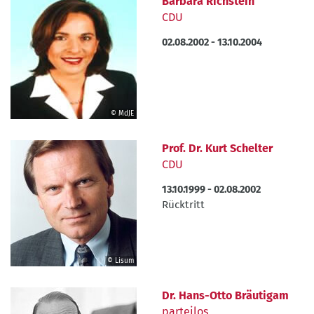
Barbara Richstein
Römhold
CDU
02.08.2002
-
13.10.2004
© MdJE
©
MdJE
Prof. Dr. Kurt Schelter
CDU
13.10.1999
-
02.08.2002
Beendet
Rücktritt
durch
© Lisum
©
Lisum
Dr. Hans-Otto Bräutigam
parteilos