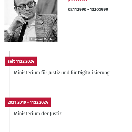
02.11.1990
-
13.10.1999
© Simone Römhold
©
Simone
Römhold
seit
11.12.2024
Ministerium für Justiz und für Digitalisierung
20.11.2019
-
11.12.2024
Ministerium der Justiz