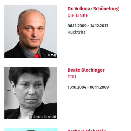
MdF/J.
Dr. Volkmar Schöneburg
Bergmann
DIE LINKE
06.11.2009
-
14.12.2013
Beendet
Rücktritt
durch
© MdJ
©
MdJ
Beate Blechinger
CDU
13.10.2004
-
06.11.2009
© Simone Römhold
©
Simone