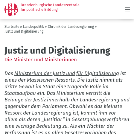
Menü
Direkt
Brandenburgische Landeszentrale
zum
für politische Bildung
Inhalt
Pfadnavigation
Startseite
Landespolitik
Chronik der Landesregierung
Justiz und Digitalisierung
Justiz und Digitalisierung
Die Minister und Ministerinnen
Das
Ministerium der Justiz und für Digitalisierung
ist
eines der klassischen Ressorts. Die Justiz nimmt als
dritte Gewalt im Staat eine tragende Rolle im
Staatsaufbau ein. Das Ministerium vertritt die
Belange der Justiz innerhalb der Landesregierung und
gegenüber dem Parlament. Obwohl es das kleinste
Ressort der Landesregierung ist, kommt ihm vor
allem als deren „Justitiar“ in Gesetzgebungsverfahren
eine wichtige Bedeutung zu. Als ein Wächter der
Verfassung
ist es an allen Gesetzesvorhaben des