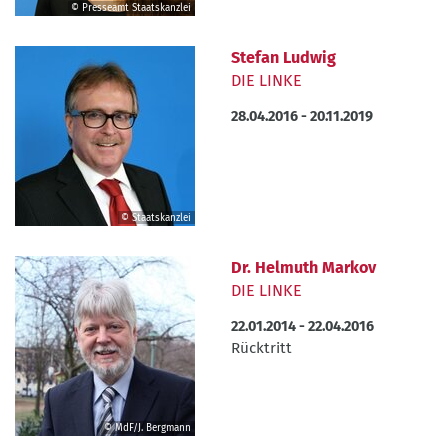
© Presseamt Staatskanzlei
©
Presseamt
Stefan Ludwig
Staatskanzlei
DIE LINKE
28.04.2016
-
20.11.2019
© Staatskanzlei
©
Staatskanzlei
Dr. Helmuth Markov
DIE LINKE
22.01.2014
-
22.04.2016
Beendet
Rücktritt
durch
© MdF/J. Bergmann
©