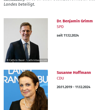
Landes beteiligt.
Dr. Benjamin Grimm
SPD
seit
11.12.2024
© Cathrin Bauer / cathrinbauer.com
©
Cathrin
Susanne Hoffmann
Bauer
CDU
/
20.11.2019
-
11.12.2024
cathrinbauer.com