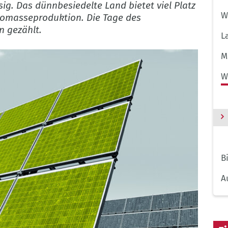
g. Das dünnbesiedelte Land bietet viel Platz
W
iomasseproduktion. Die Tage des
n gezählt.
L
M
W
B
A