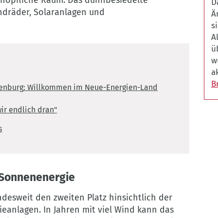
D
B
indräder, Solaranlagen und
Ä
s
A
ü
w
a
B
denburg
:
Willkommen im Neue-Energien-Land
wir endlich dran"
s
 Sonnenenergie
desweit den zweiten Platz hinsichtlich der
ieanlagen. In Jahren mit viel Wind kann das