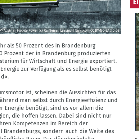
E
© Austrian Mobile Power (c) Raiffeisen Leasing | flickr.com
CC BY-NC-SA 3.0 DE
hr als 50 Prozent des in Brandenburg
0 Prozent der in Brandenburg produzierten
terium für Wirtschaft und Energie exportiert.
Energie zur Verfügung als es selbst benötigt
nd«.
umsmotor ist, scheinen die Aussichten für das
hrend man selbst durch Energieeffizienz und
Energie benötigt, sind es vor allem die
n, die hoffen lassen. Dabei sind nicht nur
 ihren Kompetenzen im Bereich der
l Brandenburgs, sondern auch die Weite des
©
höpfliche Raum. Das dünnbesiedelte