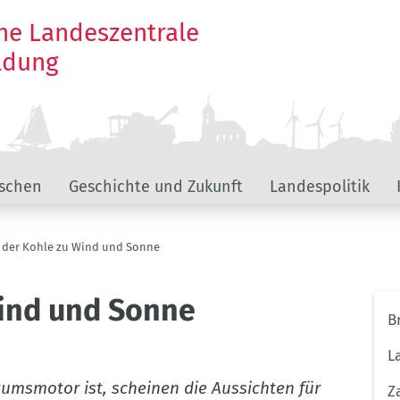
he Landeszentrale
ildung
schen
Geschichte und Zukunft
Landespolitik
 der Kohle zu Wind und Sonne
Wind und Sonne
Unt
B
The
Bra
L
tumsmotor ist, scheinen die Aussichten für
Z