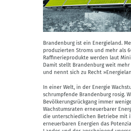
©
Austrian
Brandenburg ist ein Energieland. Me
Mobile
produzierten Stroms und mehr als 6
Power
Raffinerieprodukte werden laut Minis
(c)
Damit stellt Brandenburg weit mehr 
Raiffeisen
und nennt sich zu Recht »Energiela
Leasing
|
In einer Welt, in der Energie Wachst
flickr.com
schrumpfende Brandenburg rosig. Wä
CC
Bevölkerungsrückgang immer weniger 
BY-
Wachstumsraten erneuerbarer Energie
NC-
die unterschiedlichen Betriebe mit
SA
erneuerbaren Energien das Potenzia
3.0
Landes und der anscheinend unersc