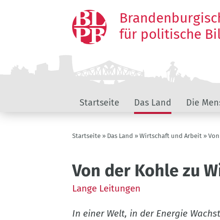
Direkt
Brandenburgisc
zum
Inhalt
für politische B
Landeskunde
Startseite
Das Land
Die Men
Brandenburg
Pfadnavigation
Startseite
Das Land
Wirtschaft und Arbeit
Von
Von der Kohle zu 
Lange Leitungen
In einer Welt, in der Energie Wachs