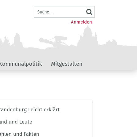
Suche
Benutzermenü
Anmelden
Kommunalpolitik
Mitgestalten
ernavigation
randenburg Leicht erklärt
menportal
ndenburg
and und Leute
ahlen und Fakten