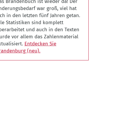
as Brandenbuch ist wieder da! Der
LPB
nderungsbedarf war groß, viel hat
ich in den letzten fünf Jahren getan.
lle Statistiken sind komplett
berarbeitet und auch in den Texten
urde vor allem das Zahlenmaterial
ktualisiert.
Entdecken Sie
randenburg (neu).