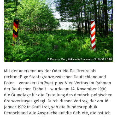
© Mateusz War. / Wikimedia Commons
CC BY-SA 3.0 DE
©
Mateusz
Mit der Anerkennung der Oder-Neiße-Grenze als
War.
rechtmäßige Staatsgrenze zwischen Deutschland und
/
Polen – verankert im Zwei-plus-Vier-Vertrag im Rahmen
Wikimedia
der Deutschen Einheit – wurde am 14. November 1990
Commons
die Grundlage für die Erstellung des deutsch-polnischen
CC
Grenzvertrages gelegt. Durch diesen Vertrag, der am 16.
BY-
Januar 1992 in Kraft trat, gab die Bundesrepublik
SA
Deutschland alle Ansprüche auf die Gebiete, die östlich