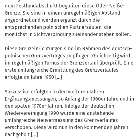
Grenzgewässern
dem Festlandabschnitt begleiten diese Oder-Neiße-
Brandenburg
und
Grenze. Sie sind in einem unregelmäßigen Abstand
zusätzlich
angeordnet und werden ergänzt durch die
ca.
entsprechenden polnischen Partnersäulen, die
50
möglichst in Sichtverbindung zueinander stehen sollen.
Grenzsteine
auf
Diese Grenzeinrichtungen sind im Rahmen des deutsch-
dem
polnischen Grenzvertrages zu pflegen. Gleichzeitig wird
Festlandabschnitt
im regelmäßigen Turnus der Grenzverlauf überprüft. Eine
begleiten
erste umfangreiche Ermittlung des Grenzverlaufes
die
erfolgte im Jahre 1950 [...]
Oder-
Neiße-
Sukzessive erfolgten in den weiteren Jahren
Grenze.
Ergänzungsmessungen, so Anfang der 1960er Jahre und in
Sie
den späten 1970er Jahren. Infolge der deutschen
sind
Wiedervereinigung 1990 wurde eine anstehende
in
umfangreiche Neuvermessung des Grenzverlaufes
einem
verschoben. Diese wird nun in den kommenden Jahren
unregelmäßigen
nachgeholt [...]
Abstand