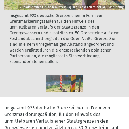
© Landesbetrieb für Landesvermessung und Geobasisinformation Brandenburg
Insgesamt
Insgesamt 923 deutsche Grenzzeichen in Form von
923
Grenzmarkierungssäulen für den Hinweis des
deutsche
unmittelbaren Verlaufs der Staatsgrenze in den
Grenzzeichen
Grenzgewässern und zusätzlich ca. 50 Grenzsteine auf dem
Festlandabschnitt begleiten die Oder-Neiße-Grenze. Sie
in
sind in einem unregelmäßigen Abstand angeordnet und
Form
werden ergänzt durch die entsprechenden polnischen
von
Partnersäulen, die möglichst in Sichtverbindung
Grenzmarkierungssäulen
zueinander stehen sollen.
für
den
Hinweis
des
unmittelbaren
©
Verlaufs
Landesbetrieb
der
Insgesamt 923 deutsche Grenzzeichen in Form von
für
Staatsgrenze
Grenzmarkierungssäulen, für den Hinweis des
Landesvermessung
in
unmittelbaren Verlaufs einer Staatsgrenze in den
und
den
Grenzgewässern und zusätzlich ca. 50 Grenzsteine auf
Geobasisinformation