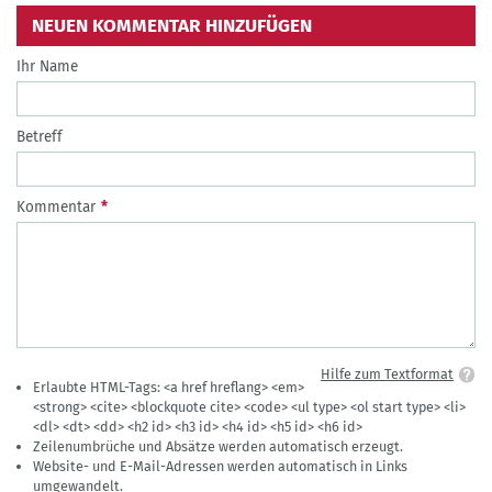
NEUEN KOMMENTAR HINZUFÜGEN
Ihr Name
Betreff
Kommentar
Hilfe zum Textformat
Erlaubte HTML-Tags: <a href hreflang> <em>
<strong> <cite> <blockquote cite> <code> <ul type> <ol start type> <li>
<dl> <dt> <dd> <h2 id> <h3 id> <h4 id> <h5 id> <h6 id>
Zeilenumbrüche und Absätze werden automatisch erzeugt.
Website- und E-Mail-Adressen werden automatisch in Links
umgewandelt.