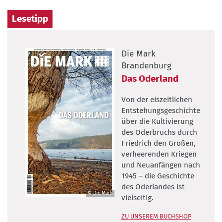
angeordnet
Lesetipp
und
werden
ergänzt
Die Mark
durch
Brandenburg
die
Das Oderland
entsprechenden
polnischen
Von der eiszeitlichen
Partnersäulen,
Entstehungsgeschichte
die
über die Kultivierung
möglichst
des Oderbruchs durch
in
Friedrich den Großen,
Sichtverbindung
verheerenden Kriegen
zueinander
und Neuanfängen nach
stehen
1945 – die Geschichte
sollen.&nbsp;
des Oderlandes ist
©
© Die Mark
vielseitig.
©
Landesbetrieb
Die
für
ZU UNSEREM BUCHSHOP
Mark