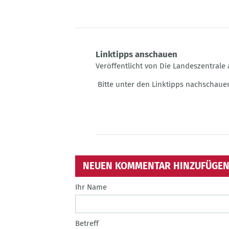
Linktipps anschauen
Veröffentlicht von Die Landeszentrale 
Antwort
Bitte unter den Linktipps nachschaue
auf
Einfach
toll!!!
von
Tom
Neumann
NEUEN KOMMENTAR HINZUFÜGE
Ihr Name
Betreff