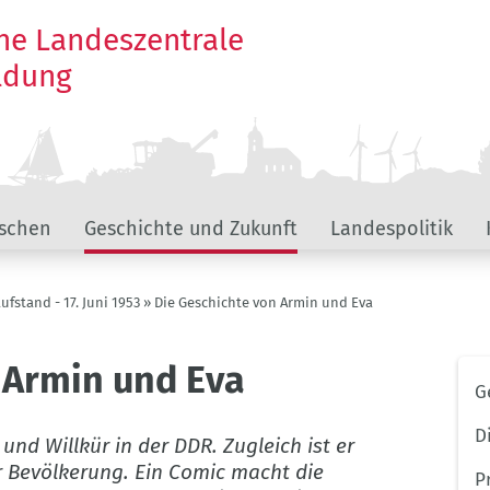
he Landeszentrale
ildung
schen
Geschichte und Zukunft
Landespolitik
ufstand - 17. Juni 1953
Die Geschichte von Armin und Eva
 Armin und Eva
Unt
G
The
Bra
D
t und Willkür in der DDR. Zugleich ist er
 Bevölkerung. Ein Comic macht die
P