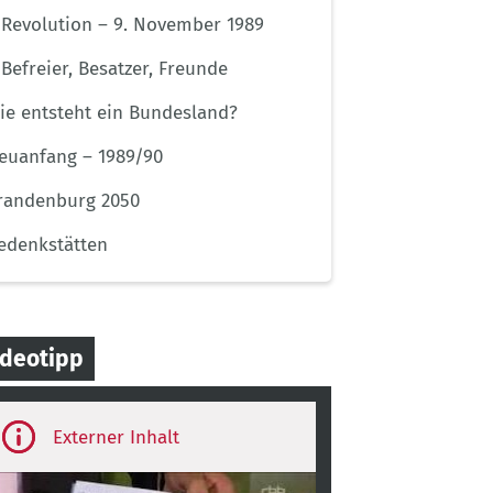
Revolution – 9. November 1989
Befreier, Besatzer, Freunde
ie entsteht ein Bundesland?
euanfang – 1989/90
randenburg 2050
edenkstätten
ideotipp
ird-
rty
ontent