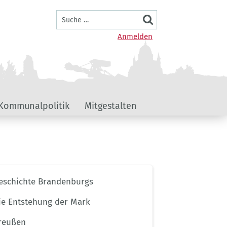
Suche
Benutzermenü
Anmelden
Kommunalpolitik
Mitgestalten
ernavigation
eschichte Brandenburgs
menportal
ndenburg
ie Entstehung der Mark
reußen