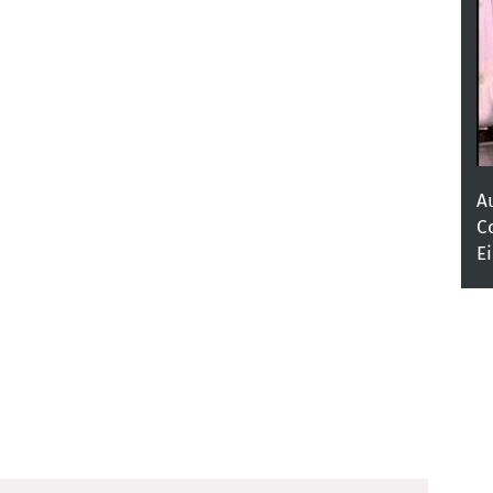
A
C
E