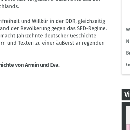
chlands.
nfreiheit und Willkür in der DDR, gleichzeitig
tand der Bevölkerung gegen das SED-Regime.
W
 macht Jahrzehnte deutscher Geschichte
N
dern und Texten zu einer äußerst anregenden
B
G
chichte von Armin und Eva.
V
Th
pa
c