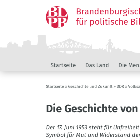
Direkt
Brandenburgisc
zum
Inhalt
für politische B
Landeskunde
Startseite
Das Land
Die Men
Brandenburg
Pfadnavigation
Startseite
Geschichte und Zukunft
DDR
Volksa
Die Geschichte von
Der 17. Juni 1953 steht für Unfreihei
Symbol für Mut und Widerstand der