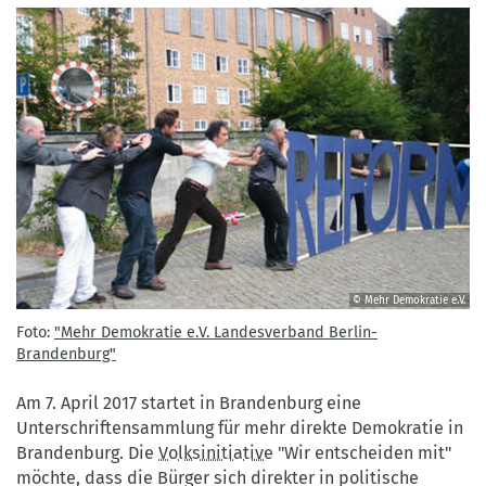
© Mehr Demokratie e.V.
Foto:
Foto:
"Mehr Demokratie e.V. Landesverband Berlin-
"Mehr
Brandenburg"
Demokratie
e.V.
Am 7. April 2017 startet in Brandenburg eine
Landesverband
Unterschriftensammlung für mehr direkte Demokratie in
Berlin-
Brandenburg. Die
Volksinitiative
"Wir entscheiden mit"
Brandenburg"
möchte, dass die Bürger sich direkter in politische