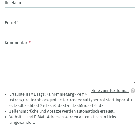
Ihr Name
Betreff
Kommentar
Hilfe zum Textformat
Erlaubte HTML-Tags: <a href hreflang> <em>
<strong> <cite> <blockquote cite> <code> <ul type> <ol start type> <li>
<dl> <dt> <dd> <h2 id> <h3 id> <h4 id> <h5 id> <h6 id>
Zeilenumbrüche und Absätze werden automatisch erzeugt.
Website- und E-Mail-Adressen werden automatisch in Links
umgewandelt.