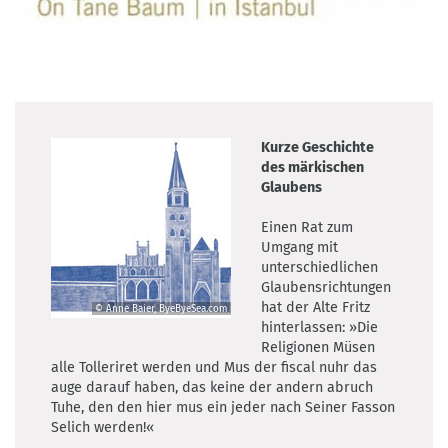
Kurze Geschichte
des märkischen
Glaubens
Einen Rat zum
Umgang mit
unterschiedlichen
Glaubensrichtungen
hat der Alte Fritz
© Anne Baier, ByeByeSea.com
©
hinterlassen: »Die
Anne
Religionen Müsen
Baier,
alle Tolleriret werden und Mus der fiscal nuhr das
ByeByeSea.com
auge darauf haben, das keine der andern abruch
Tuhe, den den hier mus ein jeder nach Seiner Fasson
Selich werden!«