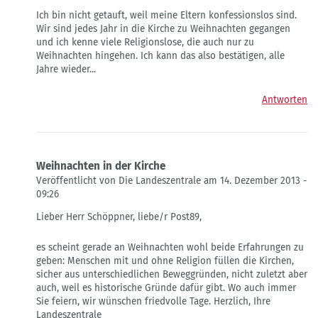
Antwort
Ich bin nicht getauft, weil meine Eltern konfessionslos sind.
auf
Wir sind jedes Jahr in die Kirche zu Weihnachten gegangen
Konfessionsbefreite
und ich kenne viele Religionslose, die auch nur zu
Weihnachten
Weihnachten hingehen. Ich kann das also bestätigen, alle
von
Jahre wieder...
Ralf
Schöppner
Antworten
Weihnachten in der Kirche
Veröffentlicht von Die Landeszentrale am 14. Dezember 2013 -
09:26
Antwort
Lieber Herr Schöppner, liebe/r Post89,
auf
Konfessionsbefreite
es scheint gerade an Weihnachten wohl beide Erfahrungen zu
Weihnachten
geben: Menschen mit und ohne Religion füllen die Kirchen,
von
sicher aus unterschiedlichen Beweggründen, nicht zuletzt aber
Ralf
auch, weil es historische Gründe dafür gibt. Wo auch immer
Schöppner
Sie feiern, wir wünschen friedvolle Tage. Herzlich, Ihre
Landeszentrale