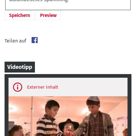
Teilen auf
Videotipp
Third-
party
content