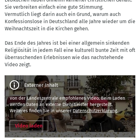
Sie verbreiten einfach eine gute Stimmung.
Vermutlich liegt darin auch ein Grund, warum auch
Konfessionslose in Deutschland alle Jahre wieder um die
Weihnachtszeit in die Kirchen gehen.
Das Ende des Jahres ist bei einer allgemein sinkenden
Religiösität in jedem Fall eine kulturell bunte Zeit mit oft
überraschenden Erlebnissen wie das nachstehende
Video zeigt.
Third-
party
content
Von der Landeszentrale empfohlenes Video. Beim Laden
werden Daten an externe Dienstleister hergestellt.
Weiteres finden Sie in unserer
Datenschutzerklärung
.
Video laden