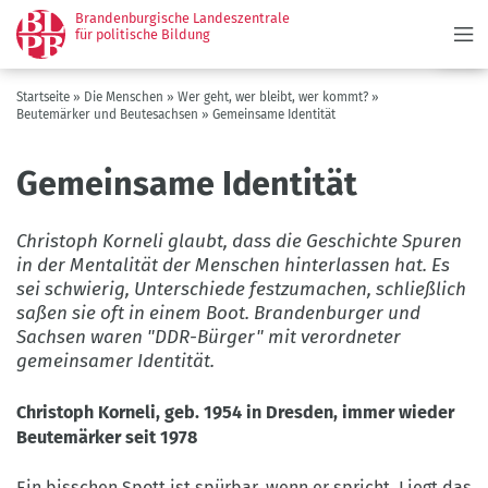
Menü
Direkt
Brandenburgische Landeszentrale
zum
für politische Bildung
Inhalt
Pfadnavigation
Startseite
Die Menschen
Wer geht, wer bleibt, wer kommt?
Beutemärker und Beutesachsen
Gemeinsame Identität
Gemeinsame Identität
Christoph Korneli glaubt, dass die Geschichte Spuren
in der Mentalität der Menschen hinterlassen hat. Es
sei schwierig, Unterschiede festzumachen, schließlich
saßen sie oft in einem Boot. Brandenburger und
Sachsen waren "DDR-Bürger" mit verordneter
gemeinsamer Identität.
Christoph Korneli, geb. 1954 in Dresden, immer wieder
Beutemärker seit 1978
Ein bisschen Spott ist spürbar, wenn er spricht. Liegt das